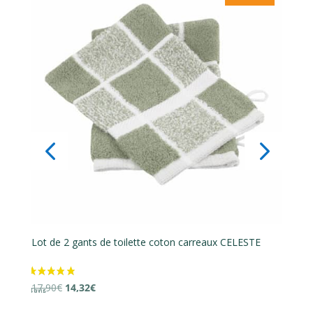
6 avis
E
Lot de 2 gants de toilette coton eponge ESSENTIELLE
Le
Le
16,90
€
13,52
€
prix
prix