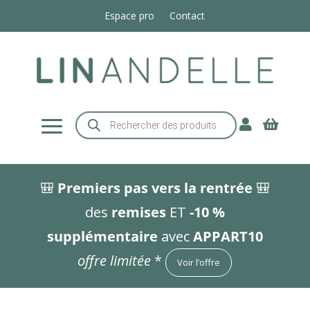
Espace pro
Contact
Recherche


de
produits
🎒
Premiers pas vers la rentrée
🎒
des
remises
ET
-10 %
supplémentaire
avec
APPART10
offre limitée
*
Voir l’offre