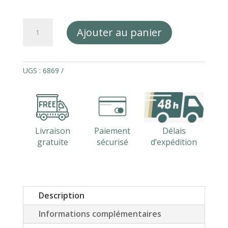
quantité
Ajouter au panier
de
Chausson
de
bain
UGS :
6869
en
coton
éponge
imperméable
mixte
Livraison
Paiement
Délais
SPA
gratuite
sécurisé
d’expédition
Description
Informations complémentaires