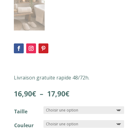
Livraison gratuite rapide 48/72h.
Plage
16,90
€
–
17,90
€
de
prix :
Taille
16,90€
à
Couleur
17,90€