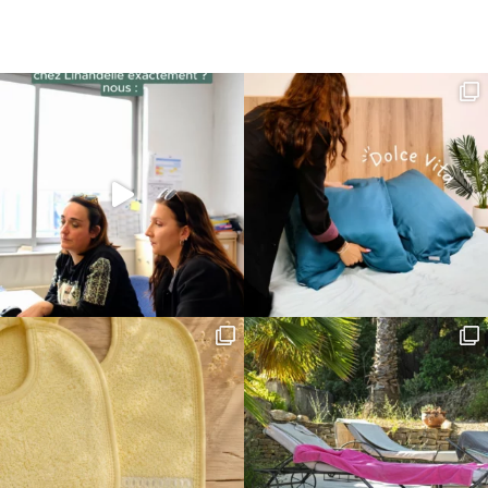
initial
actuel
était :
est :
16,90€.
13,52€.