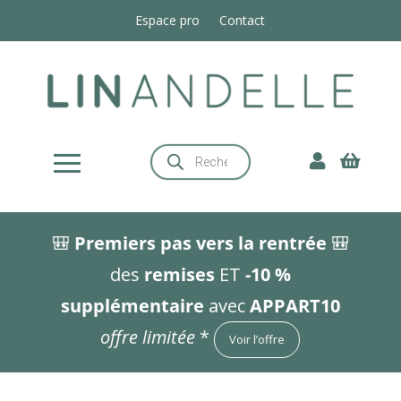
Espace pro
Contact
Recherche


de
produits
🎒
Premiers pas vers la rentrée
🎒
des
remises
ET
-10 %
supplémentaire
avec
APPART10
offre limitée
*
Voir l’offre