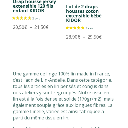
Drap housse jersey
extensible 120 fils
Lot de 2 draps
enfant KIDOR
housses coton
extensible bébé
KIDOR
Plage
20,50
€
–
21,50
€
de
Plage
28,90
€
–
29,50
€
prix :
de
20,50€
prix :
à
28,90€
21,50€
à
29,50€
Une gamme de linge 100% lin made in France,
c’est l’adn de Lin-Andelle. Dans cette catégorie,
tous les articles en lin pensés et conçus dans
nos ateliers y sont regroupés. Notre tissu en
lin est à la fois dense et solide (170gr/m2), mais
également souple grâce aux longues fibres. La
gamme Linelle, variée est ainsi fabriquée à
parti du même tissu en lin.