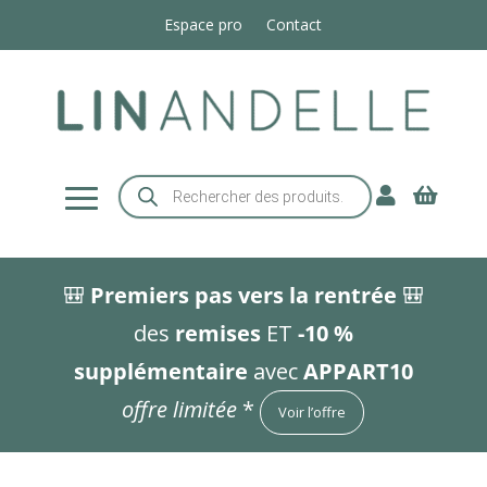
Espace pro
Contact
Recherche


de
produits
🎒
Premiers pas vers la rentrée
🎒
des
remises
ET
-10 %
supplémentaire
avec
APPART10
offre limitée
*
Voir l’offre