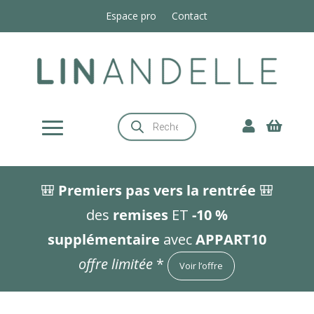
Espace pro
Contact
Recherche


de
produits
🎒
Premiers pas vers la rentrée
🎒
des
remises
ET
-10 %
supplémentaire
avec
APPART10
offre limitée
*
Voir l’offre