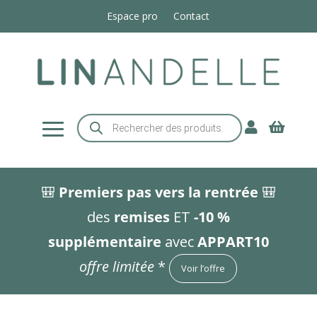
Espace pro
Contact
Recherche


de
produits
🎒
Premiers pas vers la rentrée
🎒
des
remises
ET
-10 %
supplémentaire
avec
APPART10
offre limitée
*
Voir l’offre