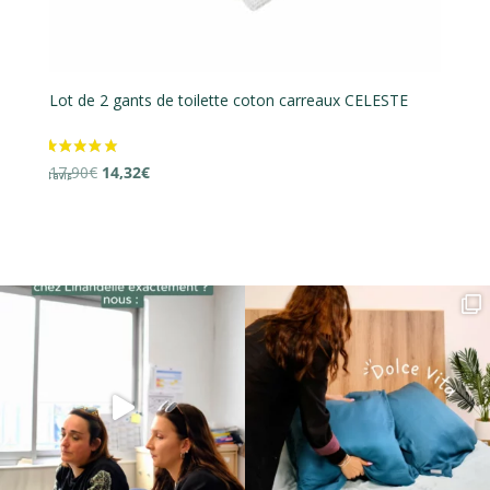
Lot de 2 gants de toilette coton carreaux CELESTE
Lo
Le
Le
17,90
€
14,32
€
16
prix
prix
initial
actuel
était :
est :
17,90€.
14,32€.