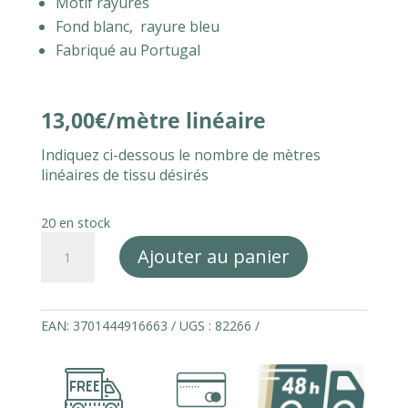
Motif rayures
Fond blanc, rayure bleu
Fabriqué au Portugal
13,00
€
Indiquez ci-dessous le nombre de mètres
linéaires de tissu désirés
20 en stock
quantité
Ajouter au panier
de
Tissu
100%
coton
EAN:
3701444916663
UGS :
82266
rayures
fines
BLEU