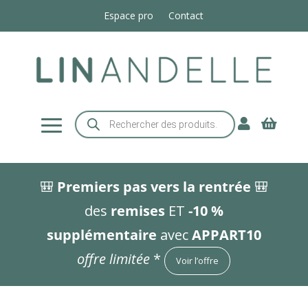
Espace pro
Contact
Recherche


de
produits
🎒
Premiers pas vers la rentrée
🎒
des
remises
ET
-10 %
supplémentaire
avec
APPART10
offre limitée
*
Voir l’offre