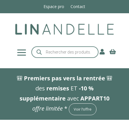
Espace pro
Contact
Recherche


de
produits
🎒
Premiers pas vers la rentrée
🎒
des
remises
ET
-10 %
supplémentaire
avec
APPART10
offre limitée
*
Voir l’offre