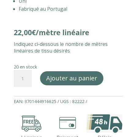
Uni
Fabriqué au Portugal
22,00
€
Indiquez ci-dessous le nombre de mètres
linéaires de tissu désirés
20 en stock
quantité
Ajouter au panier
de
Tissu
au
métre100%
EAN:
3701444916625
UGS :
82222
lin
gris
souris