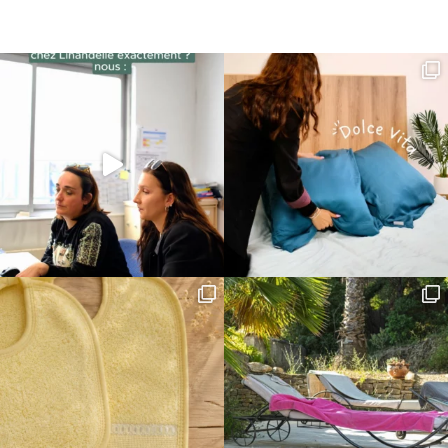
initial
actuel
était :
est :
17,90€.
14,32€.