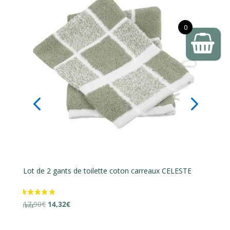
0
Lot de 2 gants de toilette coton carreaux CELESTE
Lo
Le
Le
17,90
€
14,32
€
16
prix
prix