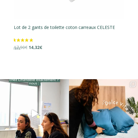
Lot de 2 gants de toilette coton carreaux CELESTE
Lo
Le
Le
17,90
€
14,32
€
16
prix
prix
initial
actuel
était :
est :
17,90€.
14,32€.