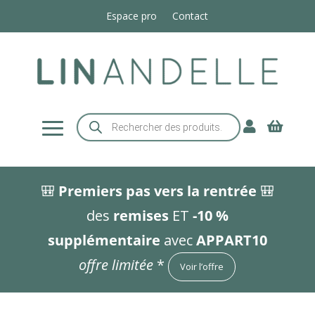
Espace pro
Contact
Recherche


de
produits
🎒
Premiers pas vers la rentrée
🎒
des
remises
ET
-10 %
supplémentaire
avec
APPART10
offre limitée
*
Voir l’offre