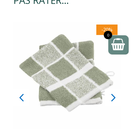
PAS RATER…
-20%
0