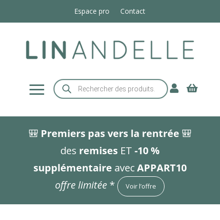
Espace pro
Contact
Recherche


de
produits
🎒
Premiers pas vers la rentrée
🎒
des
remises
ET
-10 %
supplémentaire
avec
APPART10
offre limitée
*
Voir l’offre