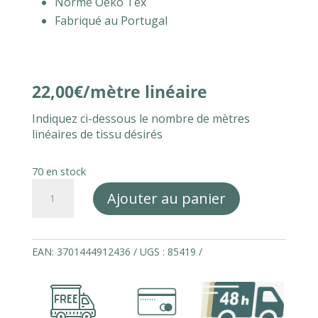
Norme Oeko Tex
Fabriqué au Portugal
22,00
€
Indiquez ci-dessous le nombre de mètres
linéaires de tissu désirés
70 en stock
quantité
Ajouter au panier
de
Tissu
coton
imprimés
EAN:
3701444912436
UGS :
85419
190gr
m²
WINTER