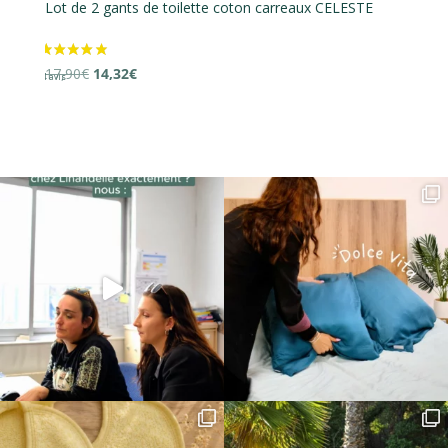
Lot de 2 gants de toilette coton carreaux CELESTE
Lo
Le
Le
17,90
€
14,32
€
16
prix
prix
initial
actuel
était :
est :
17,90€.
14,32€.