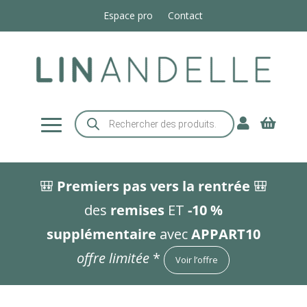
Espace pro
Contact
Recherche


de
produits
🎒
Premiers pas vers la rentrée
🎒
des
remises
ET
-10 %
supplémentaire
avec
APPART10
offre limitée
*
Voir l’offre