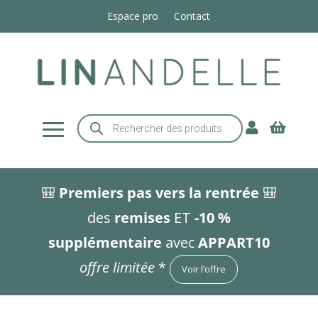
Espace pro
Contact
Recherche


de
produits
🎒
Premiers pas vers la rentrée
🎒
des
remises
ET
-10 %
supplémentaire
avec
APPART10
offre limitée
*
Voir l’offre