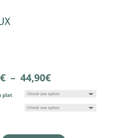
OUX
Plage
€
–
44,90
€
de
prix :
39,90€
p plat
à
44,90€