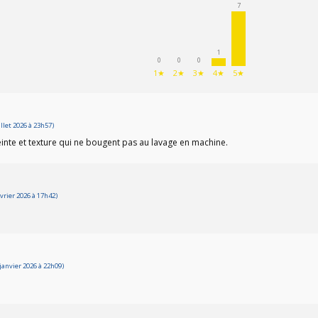
7
1
0
0
0
1★
2★
3★
4★
5★
llet 2026 à 23h57)
einte et texture qui ne bougent pas au lavage en machine.
vrier 2026 à 17h42)
janvier 2026 à 22h09)