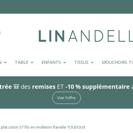
N
TABLE
ENFANTS
TISSUS
MOUCHOIRS TI
trée
🎒 des
remises
ET
-10 % supplémentaire
Voir l’offre
 plat coton 57 fils en molleton flanelle TOUDOUX