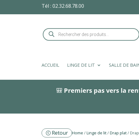
Tél :
02.32.68.78.00
Recherche
de
produits
ACCUEIL
LINGE DE LIT
SALLE DE BAI
🎒
Premiers pas vers la ren
Retour
Home
/
Linge de lit
/
Drap plat
/ Drap