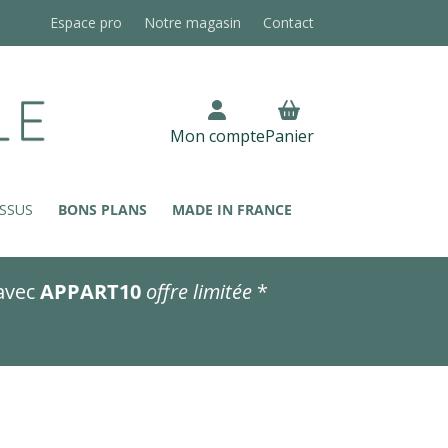
Espace pro
Notre magasin
Contact
Mon compte
Panier
SSUS
BONS PLANS
MADE IN FRANCE
avec
APPART10
offre limitée
*