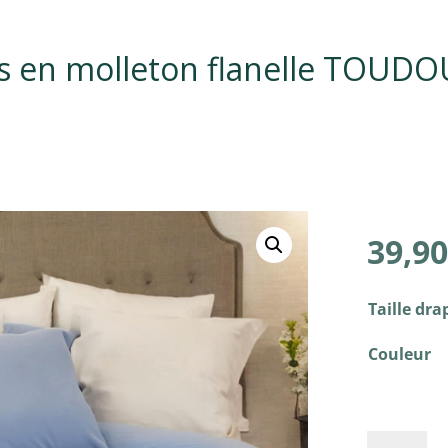
ils en molleton flanelle TOUD
39,90
Taille dra
Couleur
quantité