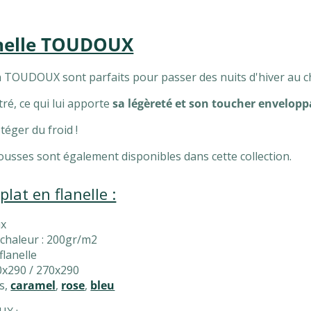
anelle TOUDOUX
n TOUDOUX sont parfaits pour passer des nuits d'hiver au c
utré, ce qui lui apporte
sa légèreté et son toucher envelop
otéger du froid !
 housses sont également disponibles dans cette collection.
lat en flanelle :
ux
 chaleur : 200gr/m2
lanelle
40x290 / 270x290
is,
caramel
,
rose
,
bleu