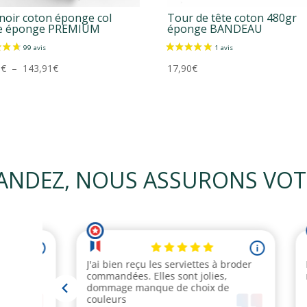
noir coton éponge col
Tour de tête coton 480gr
le éponge PREMIUM
éponge BANDEAU
Plage
1
€
–
143,91
€
17,90
€
de
prix :
85,41€
à
143,91€
NDEZ, NOUS ASSURONS VOTRE