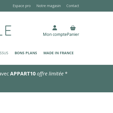
Espace pro
Notre magasin
Contact
Mon compte
Panier
SSUS
BONS PLANS
MADE IN FRANCE
avec
APPART10
offre limitée
*