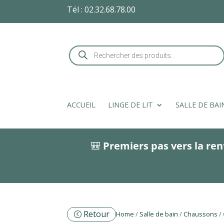
Tél :
02.32.68.78.00
Recherche
de
produits
ACCUEIL
LINGE DE LIT
SALLE DE BAI
🎒
Premiers pas vers la ren
Retour
Home
/
Salle de bain
/
Chaussons
/ 