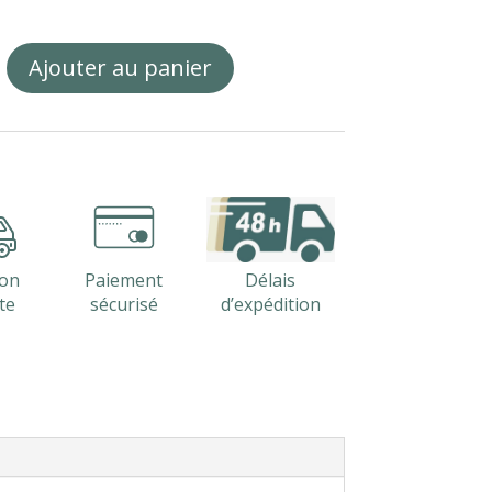
Ajouter au panier
le
son
Paiement
Délais
te
sécurisé
d’expédition