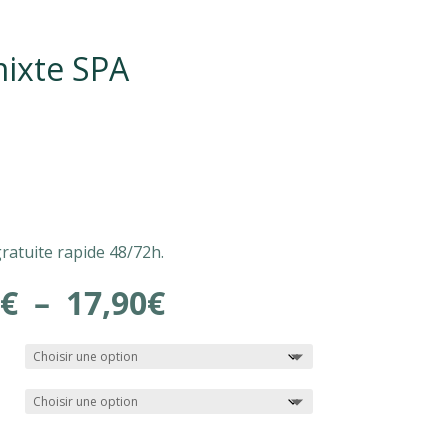
ixte SPA
gratuite rapide 48/72h.
Plage
€
–
17,90
€
de
prix :
16,90€
à
17,90€