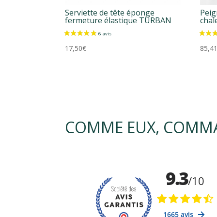
Serviette de tête éponge
Peig
fermeture élastique TURBAN
cha
17,50
€
85,4
COMME EUX, COMMA