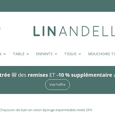
N
TABLE
ENFANTS
TISSUS
MOUCHOIRS TI
trée
🎒 des
remises
ET
-10 % supplémentaire
Voir l’offre
Chausson de bain en coton éponge imperméable mixte SPA