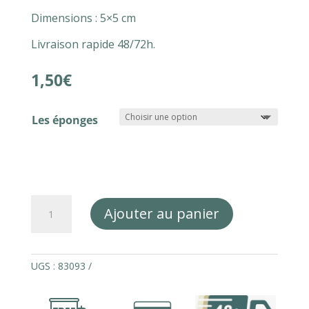
Dimensions : 5×5 cm
Livraison rapide 48/72h.
1,50
€
Les éponges
quantité
Ajouter au panier
de
Échantillon
d'éponge
UGS :
83093