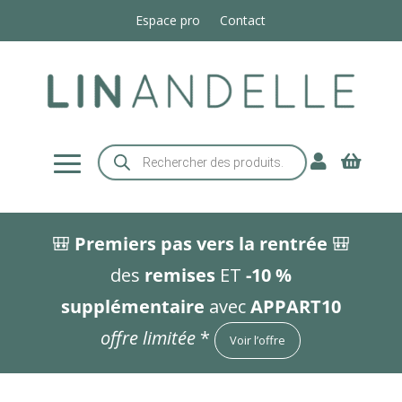
Espace pro
Contact
Recherche


de
produits
🎒
Premiers pas vers la rentrée
🎒
des
remises
ET
-10 %
supplémentaire
avec
APPART10
offre limitée
*
Voir l’offre