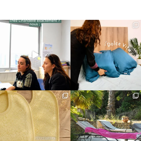
initial
actuel
était :
est :
17,90€.
14,32€.