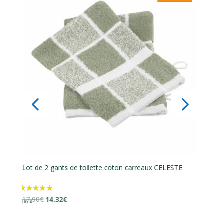
Lot de 2 gants de toilette coton carreaux CELESTE
Lo
Le
Le
17,90
€
14,32
€
16
prix
prix