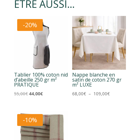
ÊTRE AUSSI…
-20%
Tablier 100% coton nid
Nappe blanche en
d’abeille 250 gr m²
satin de coton 270 gr
PRATIQUE
m² LUXE
Le
Le
Plage
55,00
€
44,00
€
68,00
€
–
109,00
€
prix
prix
de
initial
actuel
prix :
était :
est :
68,00€
-10%
55,00€.
44,00€.
à
109,00€