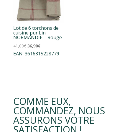
Lot de 6 torchons de
cuisine pur Lin
NORMANDIE – Rouge
Le
Le
41,00
€
36,90
€
EAN:
3616315228779
prix
prix
initial
actuel
était :
est :
41,00€.
36,90€.
COMME EUX,
COMMANDEZ, NOUS
ASSURONS VOTRE
SATISFACTION !