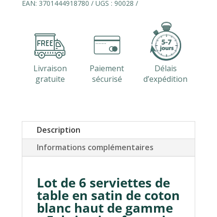
6
EAN:
3701444918780
UGS :
90028
serviettes
de
table
satin
de
coton
Livraison
Paiement
Délais
LUXE
gratuite
sécurisé
d’expédition
Description
Informations complémentaires
Lot de 6 serviettes de
table en satin de coton
blanc haut de gamme