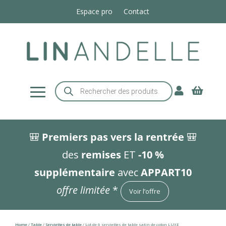
Espace pro
Contact
Recherche


de
produits
🎒
Premiers pas vers la rentrée
🎒
des
remises
ET
-10 %
supplémentaire
avec
APPART10
offre limitée
*
Voir l’offre
Home
/
Table
/
Serviettes de table
/ Lot de 6 serviettes de table satin de coton LUXE