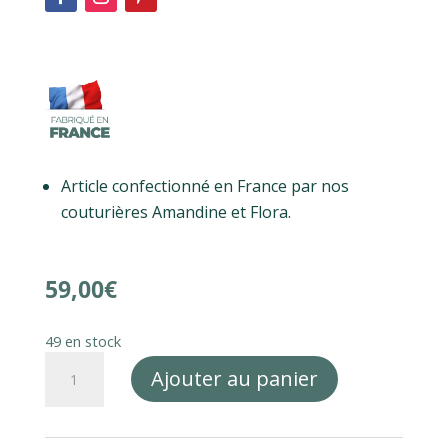
Article confectionné en France par nos
couturières Amandine et Flora.
59,00
€
49 en stock
quantité
Ajouter au panier
de
Lot
de