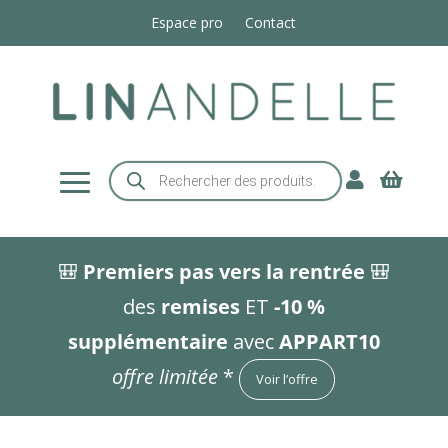
Espace pro
Contact
Recherche


de
produits
🎒
Premiers pas vers la rentrée
🎒
des
remises
ET
-10 %
supplémentaire
avec
APPART10
offre limitée
*
Voir l’offre