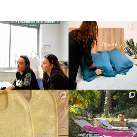
initial
actuel
était :
est :
16,90€.
13,52€.