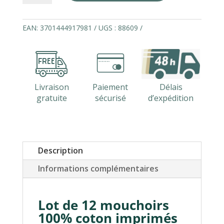
Lot
de
12
EAN:
3701444917981
UGS :
88609
mouchoirs
100%
coton
VICTOR
Livraison
Paiement
Délais
gratuite
sécurisé
d’expédition
Description
Informations complémentaires
Lot de 12 mouchoirs
100% coton imprimés