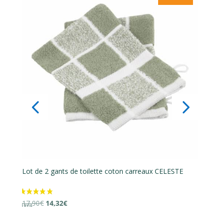
2 avis
lette coton carreaux CELESTE
Lot de 2 gants de toilette co
Le
Le
16,90
€
13,52
€
prix
prix