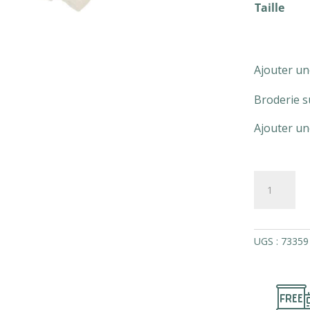
Taille
Ajouter un
Broderie s
Ajouter un
quantité
de
Lot
de
deux
UGS :
73359
serviettes
coton
57
fils