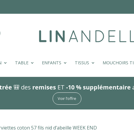
N
TABLE
ENFANTS
TISSUS
MOUCHOIRS TI
trée
🎒 des
remises
ET
-10 % supplémentaire
Voir l’offre
viettes coton 57 fils nid d’abeille WEEK END