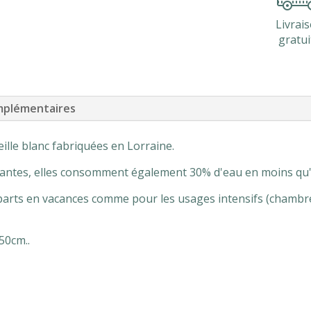
nid
d'abeille
Livrai
WEEK
gratui
END
mplémentaires
eille blanc fabriquées en Lorraine.
rantes, elles consomment également 30% d'eau en moins qu'u
parts en vacances comme pour les usages intensifs (chambres
50cm..