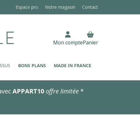
Espace pro
Notre magasin
Contact
Mon compte
Panier
SSUS
BONS PLANS
MADE IN FRANCE
avec
APPART10
offre limitée
*