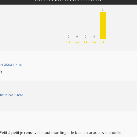
9
0
0
0
0
1★
2★
3★
4★
5★
rs 2026 à 11h14)
os
llet 2024 à 15h59)
 Petit à petit je renouvelle tout mon linge de bain en produits linandelle