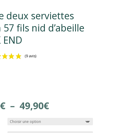
e deux serviettes
 57 fils nid d’abeille
 END
(9 avis)
Plage
€
–
49,90
€
de
prix :
25,90€
à