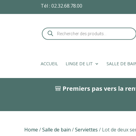
Tél :
02.32.68.78.00
Recherche
de
produits
ACCUEIL
LINGE DE LIT
SALLE DE BAI
🎒
Premiers pas vers la ren
Home
/
Salle de bain
/
Serviettes
/ Lot de deux ser