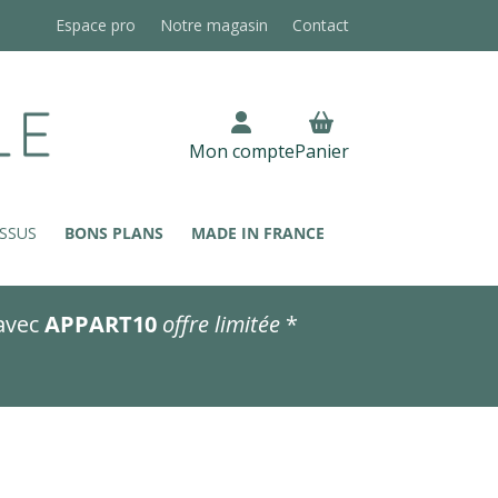
Espace pro
Notre magasin
Contact
Mon compte
Panier
SSUS
BONS PLANS
MADE IN FRANCE
avec
APPART10
offre limitée
*