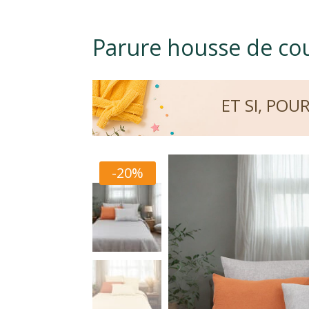
Parure housse de co
ET SI, POU
-20%