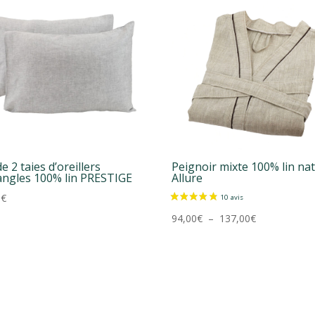
e 2 taies d’oreillers
Peignoir mixte 100% lin na
angles 100% lin PRESTIGE
Allure
0
€
Plage
94,00
€
–
137,00
€
de
prix :
94,00€
à
137,00€