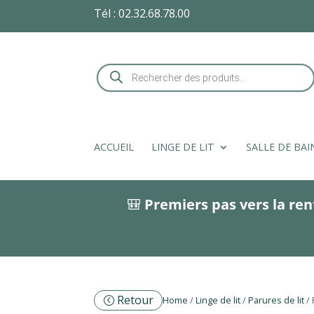
Tél :
02.32.68.78.00
Recherche
de
produits
ACCUEIL
LINGE DE LIT
SALLE DE BAI
🎒
Premiers pas vers la ren
Retour
Home
/
Linge de lit
/
Parures de lit
/ 