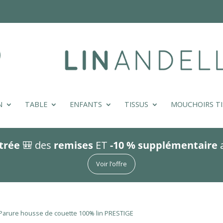
N
TABLE
ENFANTS
TISSUS
MOUCHOIRS TI
trée
🎒 des
remises
ET
-10 % supplémentaire
Voir l’offre
Parure housse de couette 100% lin PRESTIGE