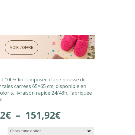
VOIR L’OFFRE
lit 100% lin composée d’une housse de
2 taies carrées 65×65 cm, disponible en
oloris, livraison rapide 24/48h. Fabriquée
l.
Plage
32
€
–
151,92
€
de
prix :
130,32€