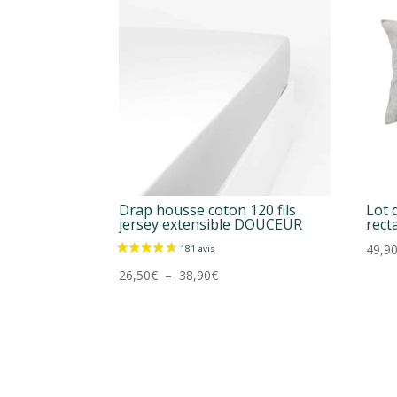
Drap housse coton 120 fils
Lot d
jersey extensible DOUCEUR
rect
49,9
Plage
26,50
€
–
38,90
€
de
prix :
26,50€
à
38,90€