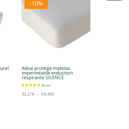
-10%
turel
Alèse protège matelas
imperméable enduction
respirante SILENCE
Plage
33,21
€
–
54,45
€
de
prix :
33,21€
à