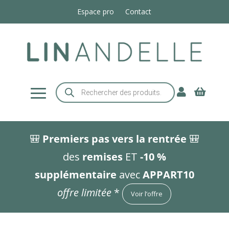
Espace pro
Contact
Recherche


de
produits
🎒
Premiers pas vers la rentrée
🎒
des
remises
ET
-10 %
supplémentaire
avec
APPART10
offre limitée
*
Voir l’offre