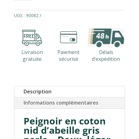
Peignoir
mixte
coton
UGS :
90082
nid
d'abeille
EDEN
Livraison
Paiement
Délais
gratuite
sécurisé
d’expédition
Description
Informations complémentaires
Peignoir en coton
nid d’abeille gris