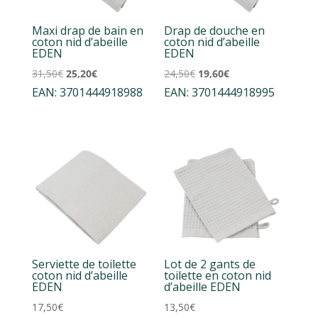
Maxi drap de bain en
Drap de douche en
coton nid d’abeille
coton nid d’abeille
EDEN
EDEN
Le
Le
Le
Le
31,50
€
25,20
€
24,50
€
19,60
€
EAN:
3701444918988
prix
prix
EAN:
3701444918995
prix
prix
initial
actuel
initial
actuel
était :
est :
était :
est :
31,50€.
25,20€.
24,50€.
19,60€.
Serviette de toilette
Lot de 2 gants de
coton nid d’abeille
toilette en coton nid
EDEN
d’abeille EDEN
17,50
€
13,50
€