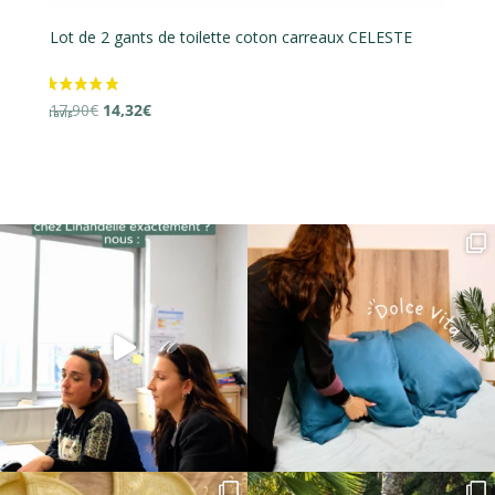
ton carreaux CELESTE
Lot de 2 gants de toilette coton epon
Le
Le
16,90
€
13,52
€
prix
prix
initial
actuel
était :
est :
16,90€.
13,52€.