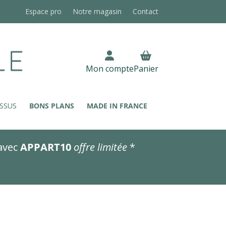
Espace pro
Notre magasin
Contact
Mon compte
Panier
SSUS
BONS PLANS
MADE IN FRANCE
avec
APPART10
offre limitée
*