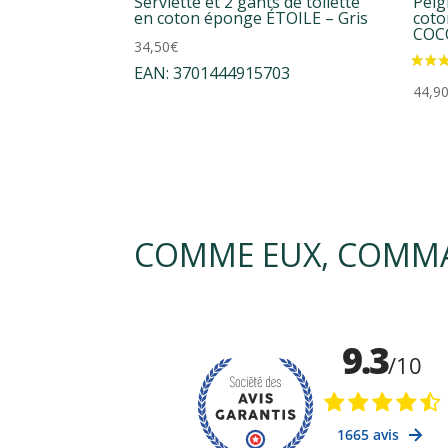
Serviette et 2 gants de toilette
Peig
en coton éponge ÉTOILE – Gris
coto
COC
34,50
€
EAN:
3701444915703
44,9
COMME EUX, COMMA