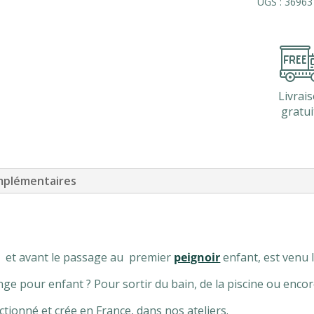
UGS :
36963
éponge
480gr
m²
MANI
Livrai
gratui
mplémentaires
et avant le passage au premier
peignoir
enfant, est venu
 pour enfant ? Pour sortir du bain, de la piscine ou enco
ectionné et crée en France, dans nos ateliers.