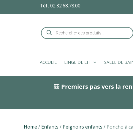
Tél :
02.32.68.78.00
Recherche
de
produits
ACCUEIL
LINGE DE LIT
SALLE DE BAI
🎒
Premiers pas vers la ren
Home
/
Enfants
/
Peignoirs enfants
/ Poncho à c