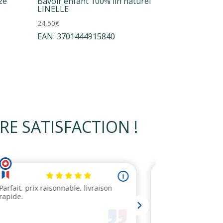
ze
Bavoir enfant 100% lin naturel
LINELLE
24,50
€
EAN:
3701444915840
 SATISFACTION !