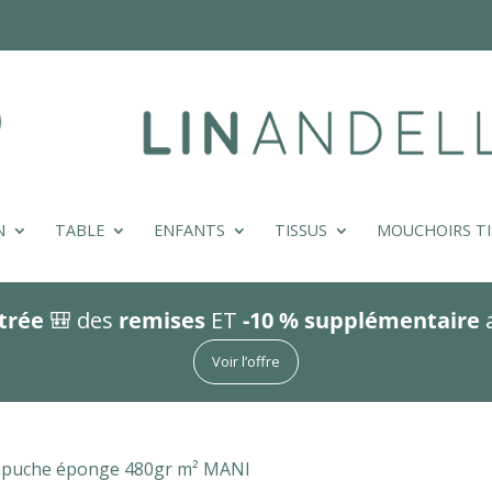
N
TABLE
ENFANTS
TISSUS
MOUCHOIRS TI
trée
🎒 des
remises
ET
-10 % supplémentaire
Voir l’offre
apuche éponge 480gr m² MANI