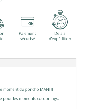
son
Paiement
Délais
te
sécurisé
d’expédition
 le moment du poncho MANI !!!
re pour les moments cocoonings.