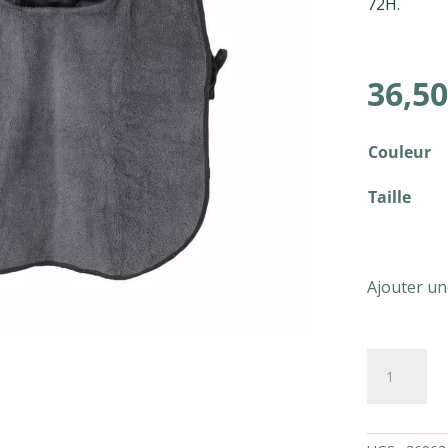
72H.
36,50
Couleur
Taille
Ajouter un
quantité
de
Poncho
à
capuche