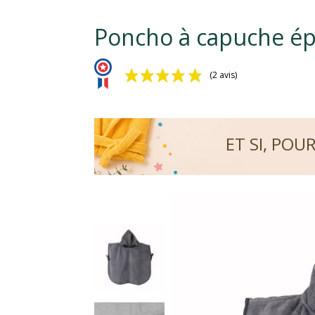
Poncho à capuche é
(2 avis)
ET SI, POU