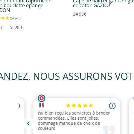
noir enfant capuche en
Cape de bain et gant en ga
n bouclette éponge
de coton GAZOU
OON
24,90
€
Plage
0
€
–
56,90
€
de
prix :
44,90€
à
56,90€
NDEZ, NOUS ASSURONS VOTRE