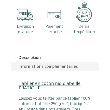
d'abeille
250
gr
m²
PRATIQUE
Livraison
Paiement
Délais
gratuite
sécurisé
d’expédition
Description
Informations complémentaires
Tablier en coton nid d'abeille
PRATIQUE
Laissez vous tenter par ce tablier 100%
coton nid 'abeille 250gr/m², fabriqués
en
France
dans nos ateliers. Très