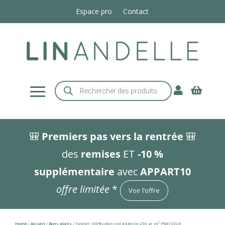
Espace pro
Contact
Recherche


de
produits
🎒
Premiers pas vers la rentrée
🎒
des
remises
ET
-10 %
supplémentaire
avec
APPART10
offre limitée
*
Voir l’offre
Home
/
Accueil
/
Bons plans
/ Tablier 100% coton nid d’abeille 250 gr m² PRATIQUE