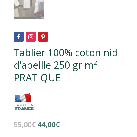
Tablier 100% coton nid
d’abeille 250 gr m²
PRATIQUE
Le
Le
55,00
€
44,00
€
prix
prix