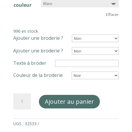
initial
actuel
couleur
était :
est :
55,00€.
44,00€.
Effacer
996 en stock
Ajouter une broderie ?
Ajouter une broderie ?
Texte à broder
Couleur de la broderie
quantité
Ajouter au panier
de
Tablier
100%
coton
UGS :
32533
nid