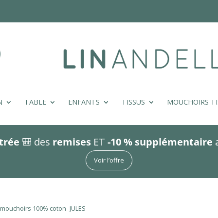
N
TABLE
ENFANTS
TISSUS
MOUCHOIRS TI
trée
🎒 des
remises
ET
-10 % supplémentaire
Voir l’offre
6 mouchoirs 100% coton- JULES