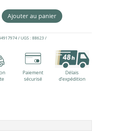
Ajouter au panier
44917974
UGS :
88623
son
Paiement
Délais
te
sécurisé
d’expédition