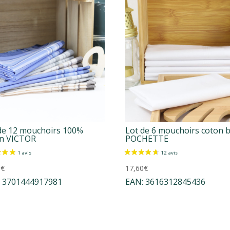
de 12 mouchoirs 100%
Lot de 6 mouchoirs coton 
on VICTOR
POCHETTE
0
€
17,60
€
:
3701444917981
EAN:
3616312845436