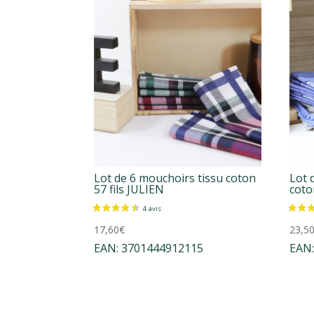
Lot de 6 mouchoirs tissu coton
Lot 
57 fils JULIEN
cot
17,60
€
23,5
EAN:
3701444912115
EAN