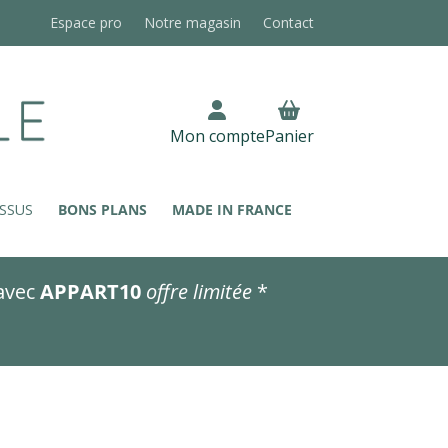
Espace pro
Notre magasin
Contact
Mon compte
Panier
SSUS
BONS PLANS
MADE IN FRANCE
avec
APPART10
offre limitée
*