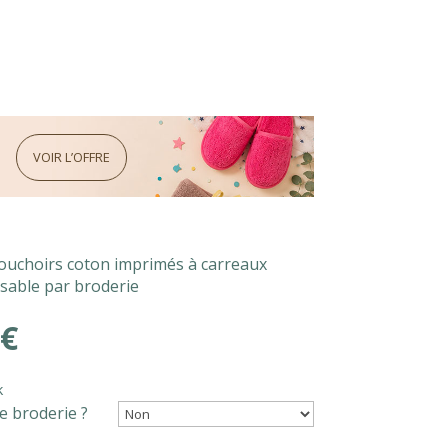
VOIR L’OFFRE
ouchoirs coton imprimés à carreaux
sable par broderie
€
k
e broderie ?