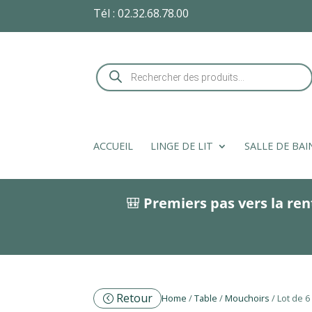
Tél :
02.32.68.78.00
Recherche
de
produits
ACCUEIL
LINGE DE LIT
SALLE DE BAI
🎒
Premiers pas vers la ren
Retour
Home
/
Table
/
Mouchoirs
/ Lot de 