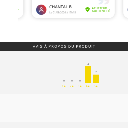
AVIS À PROPOS DU PRODUIT
4
2
0
0
0
1★
2★
3★
4★
5★